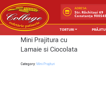
ADRESA:
Str. Răchitași 69
Constanța 90054
TORTURI
PRĂJITU
Mini Prajitura cu
Lamaie si Ciocolata
Category:
Mini-Prajituri