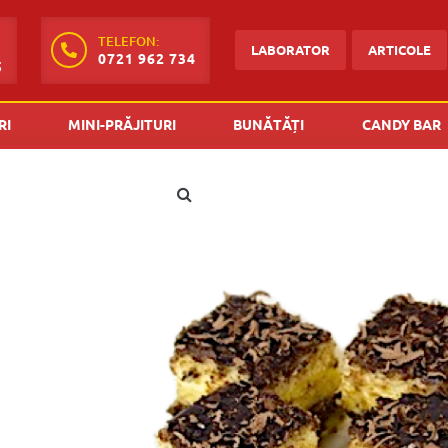
TELEFON:
LABORATOR
ARTICOLE
0721 962 734
5
RI
MINI-PRĂJITURI
BUNĂTĂȚI
CANDY BAR