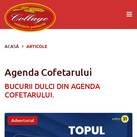
ACASĂ
ARTICOLE
Agenda Cofetarului
BUCURII DULCI DIN AGENDA
COFETARULUI.
Advertorial