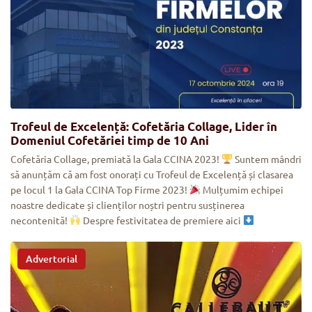
Trofeul de Excelență: Cofetăria Collage, Lider în
Domeniul Cofetăriei timp de 10 Ani
Cofetăria Collage, premiată la Gala CCINA 2023!
Suntem mândri
să anunțăm că am fost onorați cu Trofeul de Excelență și clasarea
pe locul 1 la Gala CCINA Top Firme 2023!
Mulțumim echipei
noastre dedicate și clienților noștri pentru susținerea
necontenită!
Despre festivitatea de premiere aici
Advertorial