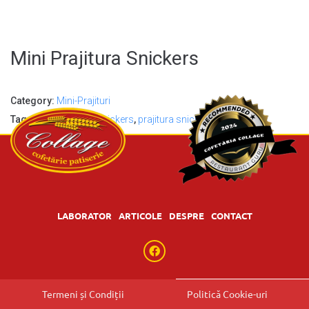
Mini Prajitura Snickers
Category:
Mini-Prajituri
Tags:
mini-prajitura snickers
,
prajitura snickers
LABORATOR
ARTICOLE
DESPRE
CONTACT
Termeni și Condiții
Politică Cookie-uri