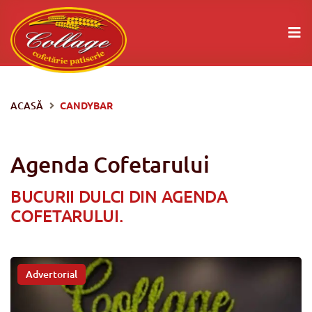
ACASĂ
CANDYBAR
Agenda Cofetarului
BUCURII DULCI DIN AGENDA
COFETARULUI.
Advertorial