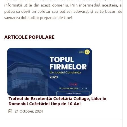
informații utile din acest domeniu. Prin intermediul acesteia, ai
putea să devii un cofetar sau patiser adevărat și să te bucuri de
savoarea dulciurilor preparate de tine!
ARTICOLE POPULARE
Trofeul de Excelență: Cofetăria Collage, Lider în
Domeniul Cofetăriei timp de 10 Ani
21 October, 2024