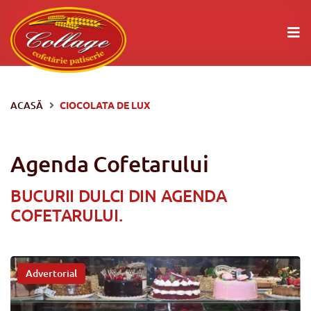
ACASĂ
CIOCOLATA DE LUX
Agenda Cofetarului
BUCURII DULCI DIN AGENDA
COFETARULUI.
Advertorial