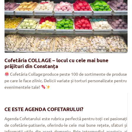
Cofetăria COLLAGE – locul cu cele mai bune
prăjituri din Constanța
Cofetăria Collage:produce peste 100 de sortimente de produse
pe care le face zilnic. Delicii variate și torturi personalizate pentru
evenimentele tale!
CE ESTE AGENDA COFETARULUI?
Agenda Cofetarului este rubrica perfectă pentru toți cei pasionați
de cofetărie-patiserie, oferindu-le cele mai bune rețete, sfaturi și
informații utile din acest domeniu. Prin intermediul acesteia, ai