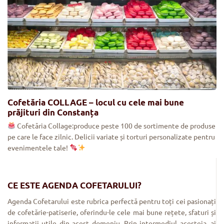
Cofetăria COLLAGE – locul cu cele mai bune
prăjituri din Constanța
Cofetăria Collage:produce peste 100 de sortimente de produse
pe care le face zilnic. Delicii variate și torturi personalizate pentru
evenimentele tale!
CE ESTE AGENDA COFETARULUI?
Agenda Cofetarului este rubrica perfectă pentru toți cei pasionați
de cofetărie-patiserie, oferindu-le cele mai bune rețete, sfaturi și
informații utile din acest domeniu. Prin intermediul acesteia, ai