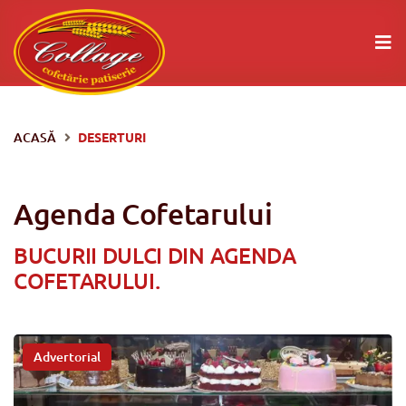
ACASĂ
DESERTURI
Agenda Cofetarului
BUCURII DULCI DIN AGENDA
COFETARULUI.
Advertorial